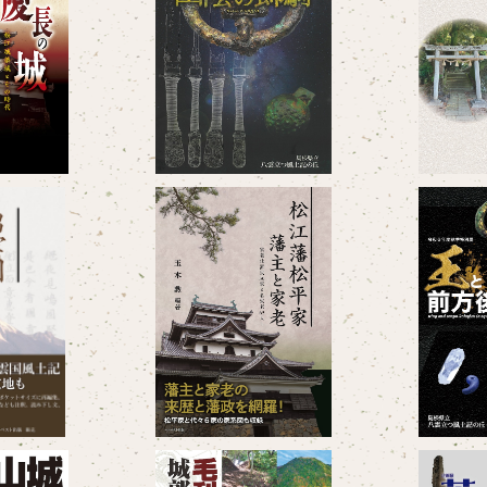
展図録 「慶
八雲立つ風土記の丘 企画展図
ふるさ
」
録 「山陰の飾騎」
0
¥1,430
土記
松江藩松平家 藩主と家老
八雲立つ風
－家老仕置役30家と名家老6
録 「王
0
¥3,850
5人－