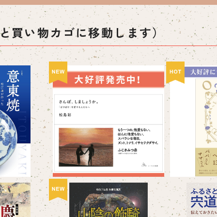
と買い物カゴに移動します）
展図録 「意
さんぽ、しましょうか。「ば
思
作った幻の磁
けばけ」を愛する人たちへ
0
¥2,200