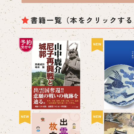
書籍一覧（本をクリックする
予約商品
松江歴史館 企画
【予約受付中】山中鹿介 尼
東焼-松江藩の
子再興戦と城郭
¥1,10
器」
¥3,300