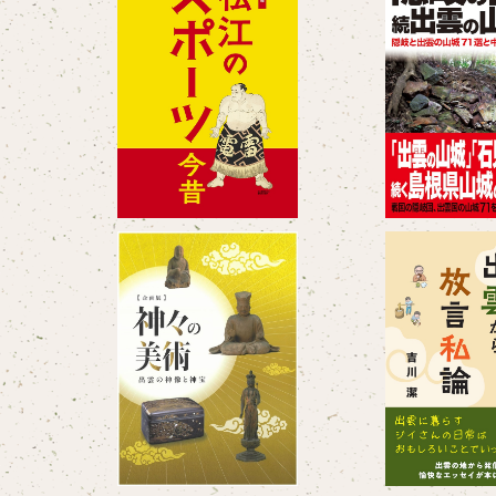
松江のスポーツ今昔
隠岐の山城・続出
隠岐と出雲の山城
¥1,100
隠岐国の
¥2,2
神々の美術-出雲の神像と神
出雲から放
宝
¥1,100
¥1,76