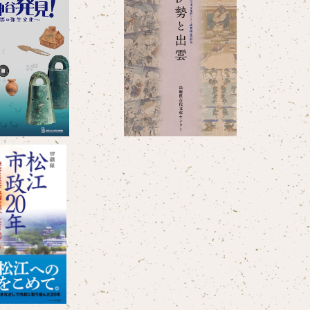
見！－出雲の弥生
論集 伊勢と出雲
文化－』
¥1,650
¥2,200
松江市政20年』－
、水辺を活かした
ちづくり
¥1,320