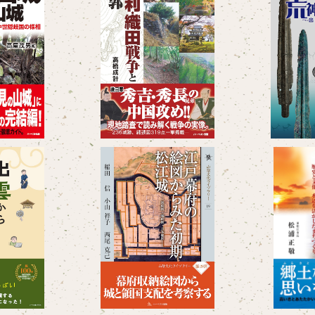
雲の山城 -
毛利・織田戦争と城郭
『荒神谷発
71選と中世
様相
00
¥3,300
言私論
山陰文化ライブラリー19 江戸
『回顧録 
幕府の絵図から見た初期松江
歴史と文化
0
城 -国絵図・城絵図・日本総
¥1,320
ま
図