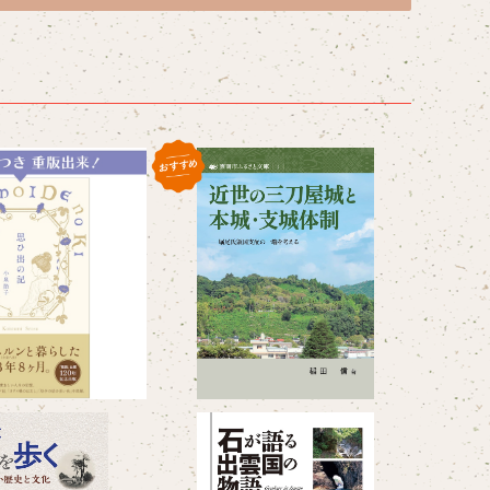
ひ出の記
雲南市ふるさと文庫１ 近世の
三刀屋城と本城・支城体制 ─
¥1,760
堀尾氏領国支配の一端を考え
¥550
る─