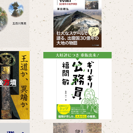
と宍道を歩く
石が語る出雲国の物語 30億
年の地学探訪
¥1,320
¥2,970
土記の丘 企画展図
ギリギリ公務員 福間敏
と前方後方墳」
¥1,430
¥2,200