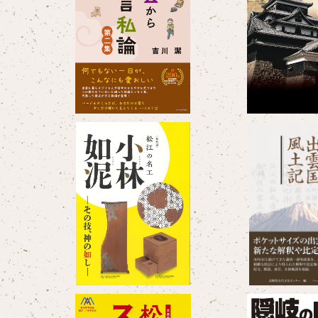
出雲から放言私論 第二集
松江歴史館 特別
長の城
¥1,650
¥1,10
松江の名工・小林如泥−その
出雲国風
技、神の如し−
¥1,100
¥1,65