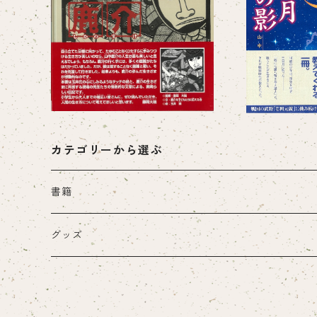
山中鹿介物語（絵本）
三日月
¥1,650
¥2,6
カテゴリーから選ぶ
書籍
紙の書籍
グッズ
一般書籍
電子書籍
山陰文化ライブラリー