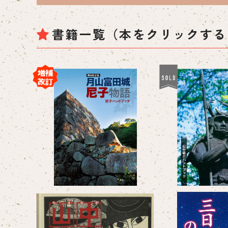
書籍一覧（本をクリックする
SOLD O
月山富田城尼子物語 尼子ハ
ンドブック【増補改訂版】
山中鹿介幸盛（
¥880
ドブッ
¥55