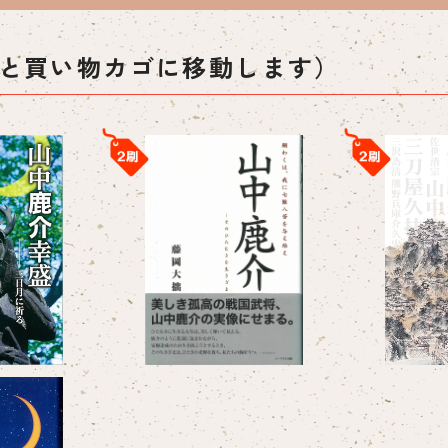
と買い物カゴに移動します）
UT
山中鹿介 ―そのひたむきな生
尼子氏
きざま
山中鹿介ハン
¥1,650
ク）
0