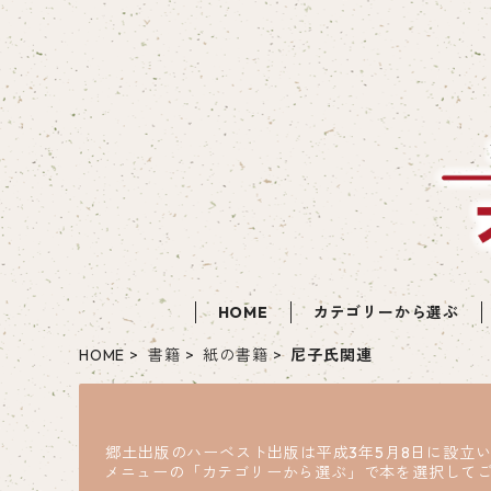
HOME
カテゴリーから選ぶ
HOME
書籍
紙の書籍
尼子氏関連
郷土出版のハーベスト出版は平成3年5月8日に設立
メニューの「カテゴリーから選ぶ」で本を選択して