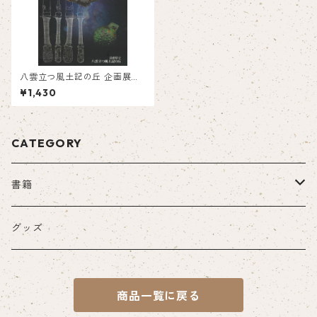
八雲立つ風土記の丘 企画展図
録 「山陰の飾騎」
¥1,430
CATEGORY
書籍
紙の書籍
グッズ
一般書籍
電子書籍
商品一覧に戻る
山陰文化ライブラリー