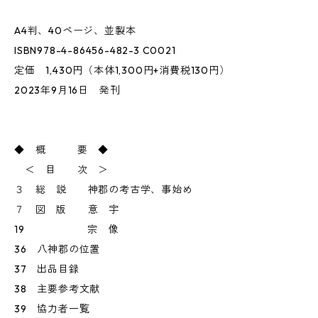
A4判、40ページ、並製本
ISBN978-4-86456-482-3 C0021
定価 1,430円（本体1,300円+消費税130円）
2023年9月16日 発刊
◆ 概 要 ◆
＜ 目 次 ＞
３ 総 説 神郡の考古学、事始め
７ 図 版 意 宇
19 宗 像
36 八神郡の位置
37 出品目録
38 主要参考文献
39 協力者一覧