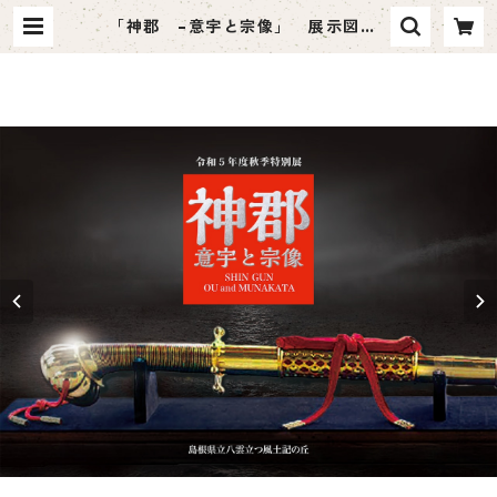
「神郡 –意宇と宗像」 展示図録 |
ハーベスト出版