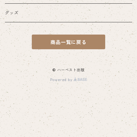
紙の書籍
グッズ
一般書籍
電子書籍
商品一覧に戻る
山陰文化ライブラリー
山城シリーズ
© ハーベスト出版
Powered by
山陰名城叢書
尼子氏関連
戦国ロマン広瀬町シリーズ
展示図録