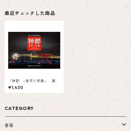
最近チェックした商品
「神郡 –意宇と宗像」 展示
図録
¥1,430
CATEGORY
書籍