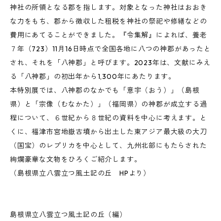
神社の所領となる郡を指します。対象となった神社はおおき
な力をもち、郡から徴収した租税を神社の祭祀や修繕などの
費用にあてることができました。『令集解』によれば、養老
７年（723）11月16日時点で全国各地に八つの神郡があったと
され、それを「八神郡」と呼びます。2023年は、文献にみえ
る「八神郡」の初出年から1,300年にあたります。
本特別展では、八神郡のなかでも「意宇（おう）」（島根
県）と「宗像（むなかた）」（福岡県）の神郡が成立する過
程について、６世紀から８世紀の資料を中心に考えます。と
くに、福津市宮地嶽古墳から出土した東アジア最大級の大刀
（国宝）のレプリカを中心として、九州北部にもたらされた
絢爛豪華な文物をひろくご紹介します。
（島根県立八雲立つ風土記の丘 HPより）
島根県立八雲立つ風土記の丘（編）