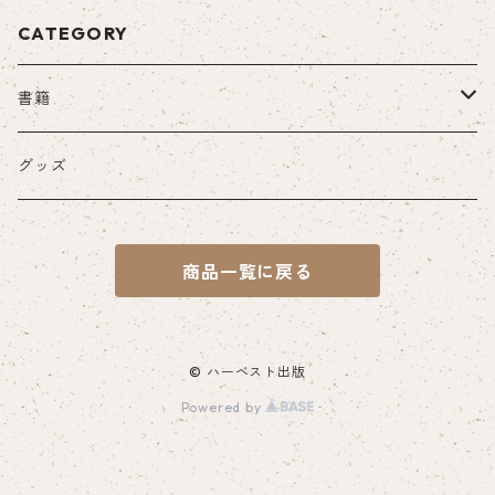
CATEGORY
書籍
紙の書籍
グッズ
一般書籍
電子書籍
商品一覧に戻る
山陰文化ライブラリー
山城シリーズ
© ハーベスト出版
Powered by
山陰名城叢書
尼子氏関連