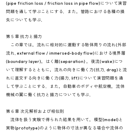
(pipe friction loss / friction loss in pipe flow)について演習
問題を通して学ぶことにする．また，管路における各種の損
失についても学ぶ．
第５章 抗力と揚力
この章では，流れに相対的に運動する物体周りの流れ(外部
流れ, external flow / immersed-body flow)における境界層
(boundary layer)，はく離(separation) ，後流(wake)につ
いて理解するとともに，流れの向きに働く力(抗力, drag)と流
れに直交する向きに働く力(揚力, lift)について演習問題を通
して学ぶことにする．また，自動車のボディや航空機，流体
機械の翼に働く抗力と揚力についても学ぶ．
第６章 次元解析および相似則
流体を扱う実験で得られた結果を用いて，模型(model)と
実物(prototype)のように物体の寸法が異なる場合や流体の