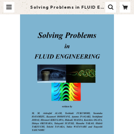
Solving Problems in FLUID EN
GINEERING | ハーベスト出版