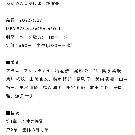
るための英語による演習書
発行 2023/3/27
ISBN 978-4-86456-460-1
判型・ページ数 A5・116ページ
定価 1,650円（本体1,500円＋税）
■著者
アラム・アシュラフル、稲垣 歩、尾形 公一郎、奥原 真哉、
菊川 裕規、上代 良文、鈴木 隆起、高尾 学、武内 秀樹、田中
禎一、早水 庸隆、福森 利明、細谷 和範、前田 英昭、安信
強、渡辺 幸夫
■目次
第1章 流体の性質
第2章 流体の静力学