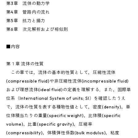
第3章 流体の動力学
第4章 管路内の流れ
第5章 抗力と揚力
第6章 次元解析および相似則
■内容
第１章 流体の性質
この章では，流体の基本的性質として，圧縮性流体
(compressible fluid)や非圧縮性流体(incompressible fluid)
および理想流体(ideal fluid)の定義を理解する．また，国際単
位系（International System of units; SI）を確認したうえ
で，流体の性質を表す各種物性値として，密度(density)，単
位体積当たりの重量(specific weight)，比体積(specific
volume)，比重(specific gravity)，圧縮率
(compressibility)，体積弾性係数(bulk modulus)，粘度