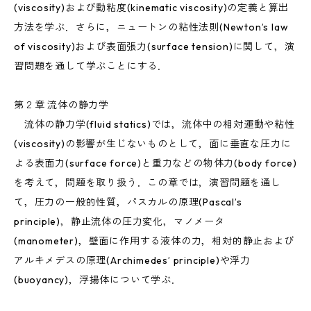
(viscosity)および動粘度(kinematic viscosity)の定義と算出
方法を学ぶ．さらに，ニュートンの粘性法則(Newton’s law
of viscosity)および表面張力(surface tension)に関して，演
習問題を通して学ぶことにする．
第２章 流体の静力学
流体の静力学(fluid statics)では，流体中の相対運動や粘性
(viscosity)の影響が生じないものとして，面に垂直な圧力に
よる表面力(surface force)と重力などの物体力(body force)
を考えて，問題を取り扱う．この章では，演習問題を通し
て，圧力の一般的性質，パスカルの原理(Pascal’s
principle)，静止流体の圧力変化，マノメータ
(manometer)，壁面に作用する液体の力，相対的静止および
アルキメデスの原理(Archimedes’ principle)や浮力
(buoyancy)，浮揚体について学ぶ．