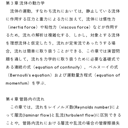
第３章 流体の動力学
流体の運動，すなわち流れにおいては，静止している流体
に作用する圧力と重力による力に加えて，流体には慣性力
（inertia force）や粘性力（viscous force）などが作用す
るため，流れの解析は複雑化する．しかし，対象とする流体
を理想流体と仮定したり，流れが定常流であったりする場
合，流れは簡単に取り扱うことができる．この章では演習問
題を通して，流れを力学的に取り扱うために必要な基礎式で
ある連続の式（equation of continuity），ベルヌーイの式
（Bernoulli’s equation）および運動量方程式（equation of
momentum）を学ぶ．
第４章 管路内の流れ
この章では，流れをレイノルズ数(Reynolds number)によ
って層流(laminar flow)と乱流(turbulent flow)に区別できる
ことや，管路内流れにおける層流や乱流の場合の管摩擦損失