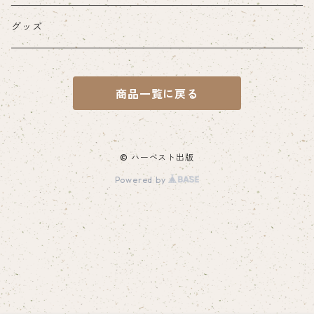
紙の書籍
グッズ
一般書籍
電子書籍
商品一覧に戻る
山陰文化ライブラリー
山城シリーズ
© ハーベスト出版
Powered by
山陰名城叢書
尼子氏関連
戦国ロマン広瀬町シリーズ
展示図録