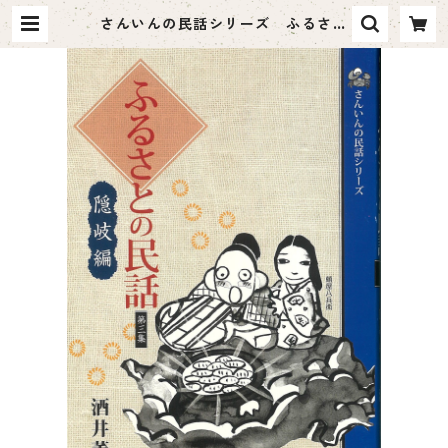
さんいんの民話シリーズ ふるさと
の民話 第3集 隠岐編 | ハーベス
ト出版