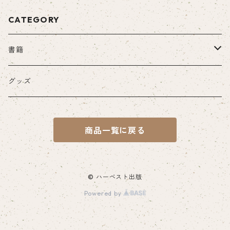
CATEGORY
書籍
紙の書籍
グッズ
一般書籍
電子書籍
商品一覧に戻る
山陰文化ライブラリー
山城シリーズ
© ハーベスト出版
Powered by
山陰名城叢書
尼子氏関連