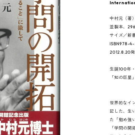
Internatio
中村元（著
並製本、29
サイズ／新
ISBN978-4
2012.8.20
生誕100年
「知の巨星
世界的なイ
記した、生
た「勉め強
「学問の開