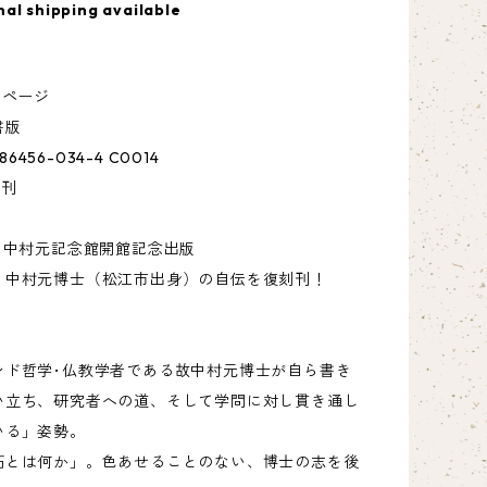
nal shipping available
）
6ページ
書版
-86456-034-4 C0014
発刊
・中村元記念館開館記念出版
」中村元博士（松江市出身）の自伝を復刻刊！
ンド哲学･仏教学者である故中村元博士が自ら書き
い立ち、研究者への道、そして学問に対し貫き通し
いる」姿勢。
拓とは何か」。色あせることのない、博士の志を後